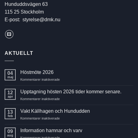
Hunduddsvägen 63
115 25 Stockholm
E-post:
styrelse@dmk.nu
AKTUELLT
Höstmöte 2026
04
maj
för
Kommentarer inaktiverade
Höstmöte
2026
Upptagning hösten 2026 tider kommer senare.
12
apr
för
Kommentarer inaktiverade
Upptagning
hösten
Vakt Källhagen och Hundudden
13
2026
feb
för
Kommentarer inaktiverade
tider
Vakt
kommer
Källhagen
Information hamnar och varv
senare.
09
och
aug
för
Kommentarer inaktiverade