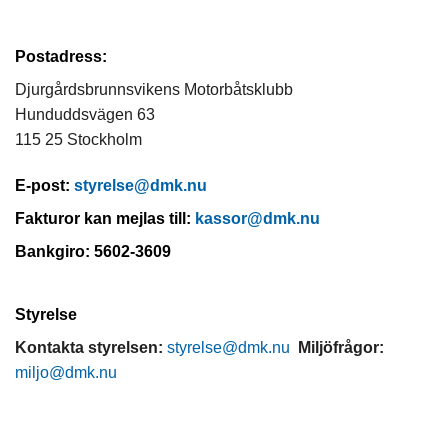
​Postadress:
Djurgårdsbrunnsvikens Motorbåtsklubb
Hunduddsvägen 63
115 25 Stockholm
E-post:
styrelse@dmk.nu
Fakturor kan mejlas till:
kassor@dmk.nu
Bankgiro: 5602-3609
Styrelse
Kontakta styrelsen:
styrelse@dmk.nu
Miljöfrågor:
miljo@dmk.nu