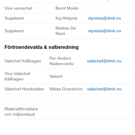
Vice varvschef
Bernt Modin
Suppleant
Kaj Ahlqvist
styrelse@dmk.nu
Mattias De
Suppleant
styrelse@dmk.nu
Marè
Förtroendevalda & valberedning
Per-Anders
Vaktchef Källhagen
vaktchef@dmk.nu
Radencrantz
Vice Vaktchef
Vakant
Källhagen
Vaktchef Hundudden
Niklas.Granström
vaktchef@dmk.nu
Materialförvaltare
och miljöombud