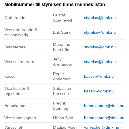
Mobilnummer till styrelsen finns i minneslistan
Gustaf
Ordförande
styrelse@dmk.nu
Stjernevall
Vice ordförande &
Erik Stark
styrelse@dmk.nu
miljöansvarig
Marianne
Sekreterare
styrelse@dmk.nu
Bjurström
Jeny
Vice sekreterare
styrelse@dmk.nu
Arenander
Roger
Kassör
kassor@dmk.nu
Anderson
Vice kassör &
Sebastian
kassor@dmk.nu
registrator
Karlsson
Fredrik
Hamnkapten
hamnkapten@dmk.nu
Stenhög
Vice hamnkapten
Niklas Sjöö
hamnkapten@dmk.nu
Varvschef
Mattias Modin
varvschef@dmk.nu