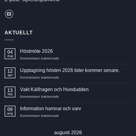
AKTUELLT
Höstmöte 2026
04
maj
för
Kommentarer inaktiverade
Höstmöte
2026
Upptagning hösten 2026 tider kommer senare.
12
apr
för
Kommentarer inaktiverade
Upptagning
hösten
Vakt Källhagen och Hundudden
13
2026
feb
för
Kommentarer inaktiverade
tider
Vakt
kommer
Källhagen
Information hamnar och varv
senare.
09
och
aug
för
Kommentarer inaktiverade
Hundudden
Information
hamnar
och
augusti 2026