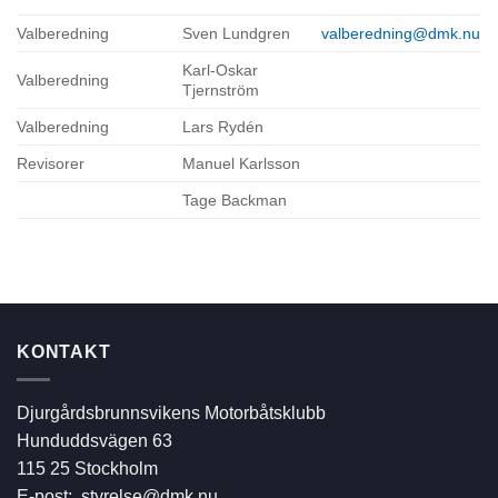
Valberedning
Sven Lundgren
valberedning@dmk.nu
Karl-Oskar
Valberedning
Tjernström
Valberedning
Lars Rydén
Revisorer
Manuel Karlsson
Tage Backman
KONTAKT
Djurgårdsbrunnsvikens Motorbåtsklubb
Hunduddsvägen 63
115 25 Stockholm
E-post:
styrelse@dmk.nu