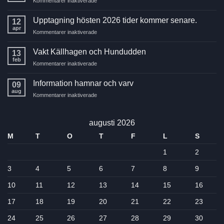
Kommentarer inaktiverade
Höstmöte
2026
Upptagning hösten 2026 tider kommer senare.
12
apr
för
Kommentarer inaktiverade
Upptagning
hösten
Vakt Källhagen och Hundudden
13
2026
feb
för
Kommentarer inaktiverade
tider
Vakt
kommer
Källhagen
Information hamnar och varv
senare.
09
och
aug
för
Kommentarer inaktiverade
Hundudden
Information
hamnar
och
augusti 2026
varv
M
T
O
T
F
L
S
1
2
3
4
5
6
7
8
9
10
11
12
13
14
15
16
17
18
19
20
21
22
23
24
25
26
27
28
29
30