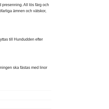
 presenning. All lös färg och
öfarliga ämnen och vätskor,
yttas till Hundudden efter
nningen ska fästas med linor