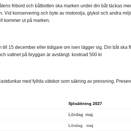
åtens fribord och båtbotten ska marken under din båt täckas med
n. Vid konservering och byte av motorolja, glykol och andra milj
pill kommer ut på marken.
till 15 december eller tidigare om isen lägger sig. Din båt ska fl
ch vattnet på bryggan är avstängt. kostnad 500 kr
plastdunkar med fyllda vätskor som säkring av pressning. Prese
Sjösättning 2027
Lördag maj
Lördag maj