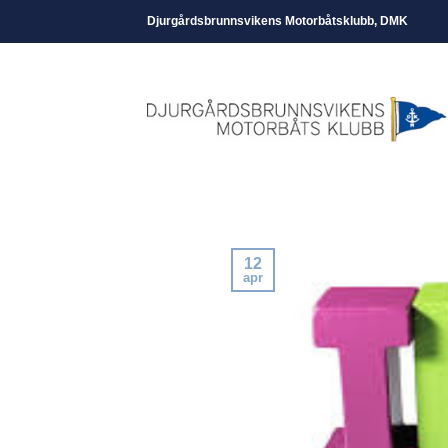
Skip
Djurgårdsbrunnsvikens Motorbåtsklubb, DMK
to
content
12
apr