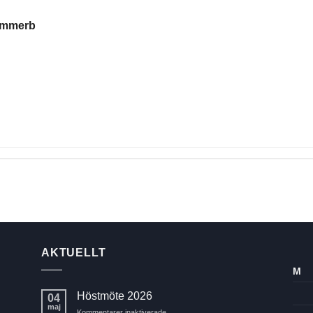
ummerb
AKTUELLT
M
Höstmöte 2026
04
maj
för
Kommentarer inaktiverade