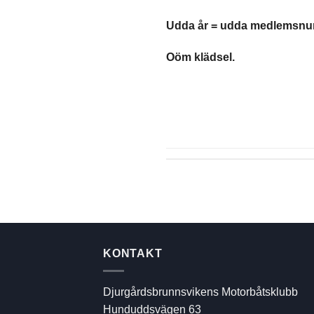
Udda år = udda medlemsn
Oöm klädsel.
KONTAKT
Djurgårdsbrunnsvikens Motorbåtsklubb
Hunduddsvägen 63