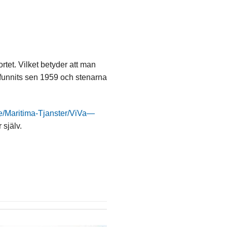
rtet. Vilket betyder att man
ar funnits sen 1959 och stenarna
se/Maritima-Tjanster/ViVa—
 själv.