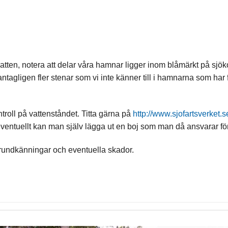
vatten, notera att delar våra hamnar ligger inom blåmärkt på sjöko
s antagligen fler stenar som vi inte känner till i hamnarna som h
oll på vattenståndet. Titta gärna på
http://www.sjofartsverket.
ventuellt kan man själv lägga ut en boj som man då ansvarar för
grundkänningar och eventuella skador.